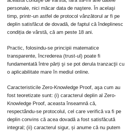
această condiţie de vârstă, fără să-mi afle datele
personale, nici măcar data de naştere. În acelaşi
timp, printr-un astfel de protocol vânzătorul ar fi pe
deplin satisfăcut de dovadă, de faptul că îndeplinesc
condiția de vârstă, că am peste 18 ani.
Practic, folosindu-se principii matematice
transparente, încrederea (
trust-ul
) poate fi
fundamentată între părți şi se pot derula tranzacţii cu
o aplicabilitate mare în mediul online.
Caracteristicile Zero-Knowledge Proof, aşa cum au
fost teoretizate sunt: (i) caracterul deplin al Zero-
Knowledge Proof, aceasta înseamnă că,
respectându-se protocolul, cel care verifică va fi pe
deplin convins că acea dovadă a fost satisfăcută
integral; (ii) caracterul sigur, și anume că nu putem