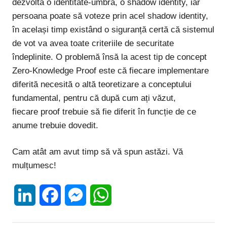
dezvoltă o identitate-umbră, o
shadow identity
, iar
persoana poate să voteze prin acel
shadow identity
,
în același timp existând o siguranță certă că sistemul
de vot va avea toate criteriile de securitate
îndeplinite. O problemă însă la acest tip de concept
Zero-Knowledge Proof este că fiecare implementare
diferită necesită o altă teoretizare a conceptului
fundamental, pentru că după cum ați văzut,
fiecare
proof
trebuie să fie diferit în funcție de ce
anume trebuie dovedit.
Cam atât am avut timp să vă spun astăzi. Vă
mulțumesc!
LinkedIn
Facebook
Messenger
WhatsApp