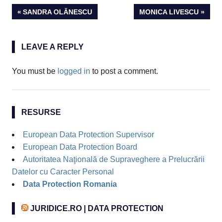
Post
PREVIOUS
NEXT
SANDRA OLĂNESCU
MONICA LIVESCU
POST:
POST:
navigation
LEAVE A REPLY
You must be
logged in
to post a comment.
RESURSE
European Data Protection Supervisor
European Data Protection Board
Autoritatea Naţională de Supraveghere a Prelucrării
Datelor cu Caracter Personal
Data Protection Romania
JURIDICE.RO | DATA PROTECTION