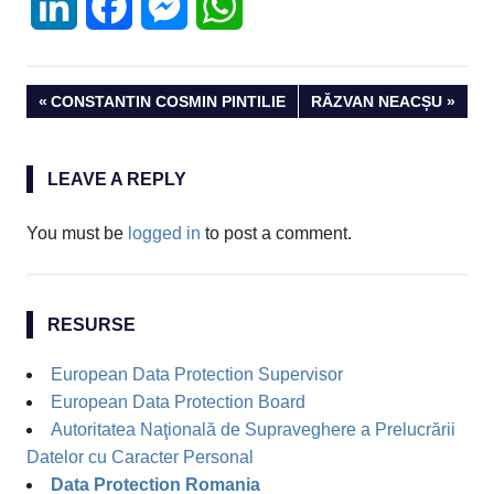
LinkedIn
Facebook
Messenger
WhatsApp
Post
PREVIOUS
NEXT
CONSTANTIN COSMIN PINTILIE
RĂZVAN NEACȘU
POST:
POST:
navigation
LEAVE A REPLY
You must be
logged in
to post a comment.
RESURSE
European Data Protection Supervisor
European Data Protection Board
Autoritatea Naţională de Supraveghere a Prelucrării
Datelor cu Caracter Personal
Data Protection Romania